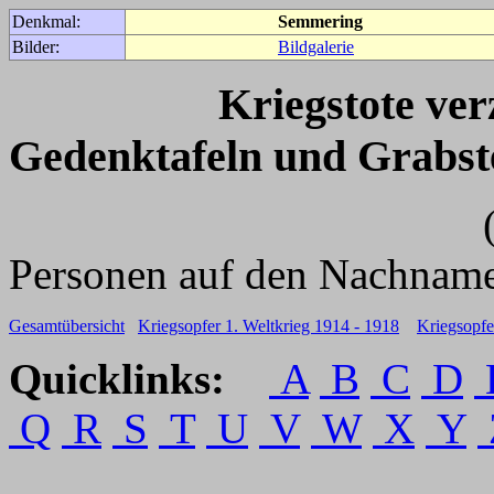
Denkmal:
Semmering
Bilder:
Bildgalerie
Kriegstote ve
Gedenktafeln und Grabst
(Für weitere 
Personen auf den Nachname
Gesamtübersicht
Kriegsopfer 1. Weltkrieg 1914 - 1918
Kriegsopfe
Quicklinks:
A
B
C
D
Q
R
S
T
U
V
W
X
Y