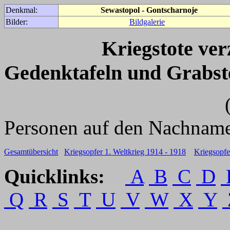
Denkmal:
Sewastopol - Gontscharnoje
Bilder:
Bildgalerie
Kriegstote ve
Gedenktafeln und Grabst
(Für weitere 
Personen auf den Nachname
Gesamtübersicht
Kriegsopfer 1. Weltkrieg 1914 - 1918
Kriegsopfe
Quicklinks:
A
B
C
D
Q
R
S
T
U
V
W
X
Y