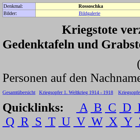
Denkmal:
Rossoschka
Bilder:
Bildgalerie
Kriegstote ve
Gedenktafeln und Grabst
(Für weitere 
Personen auf den Nachname
Gesamtübersicht
Kriegsopfer 1. Weltkrieg 1914 - 1918
Kriegsopfe
Quicklinks:
A
B
C
D
Q
R
S
T
U
V
W
X
Y