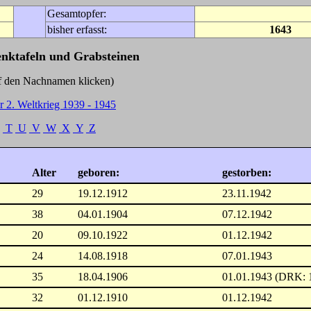
Gesamtopfer:
bisher erfasst:
1643
enktafeln und Grabsteinen
Nachnamen klicken)
r 2. Weltkrieg 1939 - 1945
T
U
V
W
X
Y
Z
Alter
geboren:
gestorben:
29
19.12.1912
23.11.1942
38
04.01.1904
07.12.1942
20
09.10.1922
01.12.1942
24
14.08.1918
07.01.1943
35
18.04.1906
01.01.1943 (DRK: 
32
01.12.1910
01.12.1942