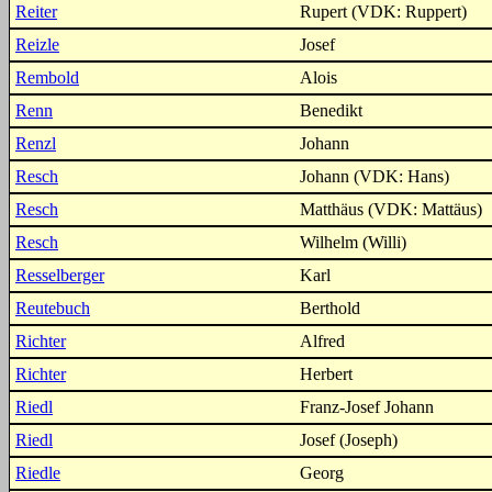
Reiter
Rupert (VDK: Ruppert)
Reizle
Josef
Rembold
Alois
Renn
Benedikt
Renzl
Johann
Resch
Johann (VDK: Hans)
Resch
Matthäus (VDK: Mattäus)
Resch
Wilhelm (Willi)
Resselberger
Karl
Reutebuch
Berthold
Richter
Alfred
Richter
Herbert
Riedl
Franz-Josef Johann
Riedl
Josef (Joseph)
Riedle
Georg