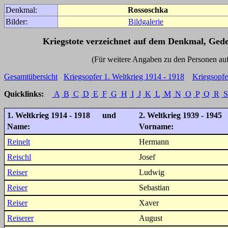
Denkmal:
Rossoschka
Bilder:
Bildgalerie
Kriegstote verzeichnet auf dem Denkmal, Ged
(Für weitere Angaben zu den Personen auf den 
Gesamtübersicht
Kriegsopfer 1. Weltkrieg 1914 - 1918
Kriegsopfe
Quicklinks:
A
B
C
D
E
F
G
H
I
J
K
L
M
N
O
P
Q
R
S
1. Weltkrieg 1914 - 1918 und
2. Weltkrieg 1939 - 1945
Name:
Vorname:
Reinelt
Hermann
Reischl
Josef
Reiser
Ludwig
Reiser
Sebastian
Reiser
Xaver
Reiserer
August