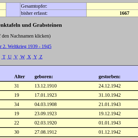
Gesamtopfer:
bisher erfasst:
1667
enktafeln und Grabsteinen
Nachnamen klicken)
r 2. Weltkrieg 1939 - 1945
T
U
V
W
X
Y
Z
Alter
geboren:
gestorben:
31
13.12.1910
24.12.1942
19
17.01.1923
31.10.1942
34
04.03.1908
21.01.1943
19
23.09.1923
19.12.1942
22
02.03.1920
01.01.1943
30
27.08.1912
01.12.1942