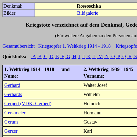
Denkmal:
Rossoschka
Bilder:
Bildgalerie
Kriegstote verzeichnet auf dem Denkmal, Ged
(Für weitere Angaben zu den Personen auf den 
Gesamtübersicht
Kriegsopfer 1. Weltkrieg 1914 - 1918
Kriegsopfe
Quicklinks:
A
B
C
D
E
F
G
H
I
J
K
L
M
N
O
P
Q
R
S
1. Weltkrieg 1914 - 1918 und
2. Weltkrieg 1939 - 1945
Name:
Vorname:
Gerhard
Walter Josef
Gerhards
Wilhelm
Gerpert (VDK: Gerbert)
Heinrich
Gerstmeier
Hermann
Gerum
Gustav
Gerzer
Karl