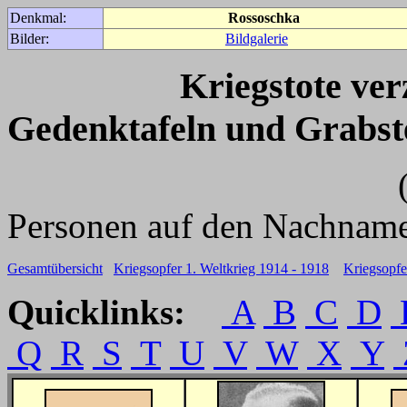
Denkmal:
Rossoschka
Bilder:
Bildgalerie
Kriegstote ve
Gedenktafeln und Grabst
(Für weitere 
Personen auf den Nachname
Gesamtübersicht
Kriegsopfer 1. Weltkrieg 1914 - 1918
Kriegsopfe
Quicklinks:
A
B
C
D
Q
R
S
T
U
V
W
X
Y