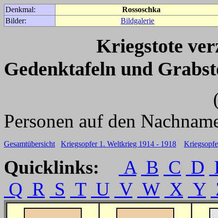
Denkmal:
Rossoschka
Bilder:
Bildgalerie
Kriegstote ve
Gedenktafeln und Grabst
(Für weitere 
Personen auf den Nachname
Gesamtübersicht
Kriegsopfer 1. Weltkrieg 1914 - 1918
Kriegsopfe
Quicklinks:
A
B
C
D
Q
R
S
T
U
V
W
X
Y