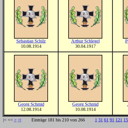
Sebastian Schilz
Arthur Schlegel
P
10.08.1914
30.04.1917
Georg Schmid
Georg Schmid
12.08.1914
10.08.1914
|<
<<
>
>|
Einträge 181 bis 210 von 266
1
31
61
91
121
15