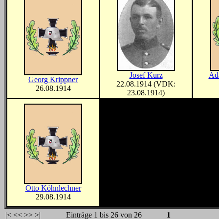
Josef Kurz
Ad
Georg Krippner
22.08.1914 (VDK:
26.08.1914
23.08.1914)
Otto Köhnlechner
29.08.1914
|<
<<
>>
>|
Einträge 1 bis 26 von 26
1