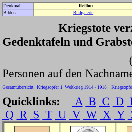
Denkmal:
Reillon
Bilder:
Bildgalerie
Kriegstote ve
Gedenktafeln und Grabst
(Für weitere 
Personen auf den Nachname
Gesamtübersicht
Kriegsopfer 1. Weltkrieg 1914 - 1918
Kriegsopfe
Quicklinks:
A
B
C
D
Q
R
S
T
U
V
W
X
Y