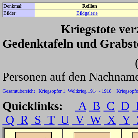
Denkmal:
Reillon
Bilder:
Bildgalerie
Kriegstote ve
Gedenktafeln und Grabst
(Für weitere 
Personen auf den Nachname
Gesamtübersicht
Kriegsopfer 1. Weltkrieg 1914 - 1918
Kriegsopfe
Quicklinks:
A
B
C
D
Q
R
S
T
U
V
W
X
Y