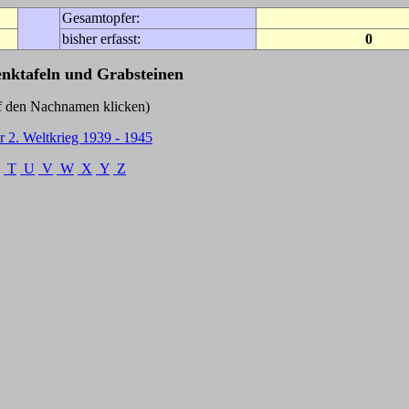
Gesamtopfer:
bisher erfasst:
0
enktafeln und Grabsteinen
Nachnamen klicken)
r 2. Weltkrieg 1939 - 1945
T
U
V
W
X
Y
Z