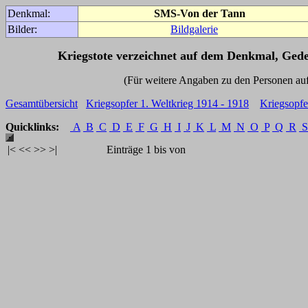
Denkmal:
SMS-Von der Tann
Bilder:
Bildgalerie
Kriegstote verzeichnet auf dem Denkmal, Ged
(Für weitere Angaben zu den Personen auf den 
Gesamtübersicht
Kriegsopfer 1. Weltkrieg 1914 - 1918
Kriegsopfe
Quicklinks:
A
B
C
D
E
F
G
H
I
J
K
L
M
N
O
P
Q
R
S
|<
<<
>>
>|
Einträge 1 bis von