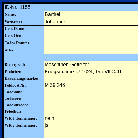
ID-Nr.: 1155
Barthel
Name:
Johannes
Vorname:
Geb.-Datum:
Geb.-Ort:
Todes-Datum:
Alter:
Maschinen-Gefreiter
Dienstgrad:
Kriegsmarine, U-1024, Typ VII C/41
Einheiten:
Erkennungsmarke:
M 39 246
Feldpost Nr.:
Todesland:
Todesort:
Todesursache:
Friedhof:
nein
WK 1 Teilnehmer:
ja
WK 2 Teilnehmer: