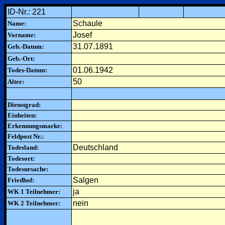
ID-Nr.: 221
Schaule
Name:
Josef
Vorname:
31.07.1891
Geb.-Datum:
Geb.-Ort:
01.06.1942
Todes-Datum:
50
Alter:
Dienstgrad:
Einheiten:
Erkennungsmarke:
Feldpost Nr.:
Deutschland
Todesland:
Todesort:
Todesursache:
Salgen
Friedhof:
ja
WK 1 Teilnehmer:
nein
WK 2 Teilnehmer: