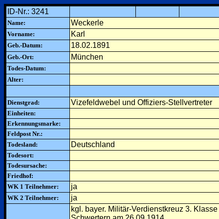
ID-Nr.: 3241
Weckerle
Name:
Karl
Vorname:
18.02.1891
Geb.-Datum:
München
Geb.-Ort:
Todes-Datum:
Alter:
Vizefeldwebel und Offiziers-Stellvertreter
Dienstgrad:
Einheiten:
Erkennungsmarke:
Feldpost Nr.:
Deutschland
Todesland:
Todesort:
Todesursache:
Friedhof:
ja
WK 1 Teilnehmer:
ja
WK 2 Teilnehmer:
kgl. bayer. Militär-Verdienstkreuz 3. Klass
Schwertern am 26.09.1914