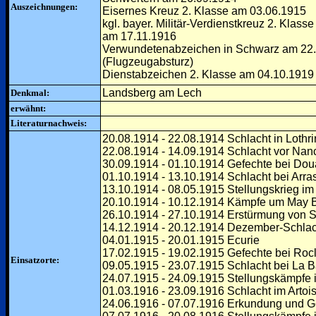
Auszeichnungen:
Eisernes Kreuz 2. Klasse am 03.06.1915
kgl. bayer. Militär-Verdienstkreuz 2. Klass
am 17.11.1916
Verwundetenabzeichen in Schwarz am 22
(Flugzeugabsturz)
Dienstabzeichen 2. Klasse am 04.10.191
Landsberg am Lech
Denkmal:
erwähnt:
Literaturnachweis:
20.08.1914 - 22.08.1914 Schlacht in Lothr
22.08.1914 - 14.09.1914 Schlacht vor Nan
30.09.1914 - 01.10.1914 Gefechte bei Dou
01.10.1914 - 13.10.1914 Schlacht bei Arra
13.10.1914 - 08.05.1915 Stellungskrieg im 
20.10.1914 - 10.12.1914 Kämpfe um May Bl
26.10.1914 - 27.10.1914 Erstürmung von St.
14.12.1914 - 20.12.1914 Dezember-Schlach
04.01.1915 - 20.01.1915 Ecurie
17.02.1915 - 19.02.1915 Gefechte bei Rocl
Einsatzorte:
09.05.1915 - 23.07.1915 Schlacht bei La 
24.07.1915 - 24.09.1915 Stellungskämpfe i
01.03.1916 - 23.09.1916 Schlacht im Artoi
24.06.1916 - 07.07.1916 Erkundung und Ge