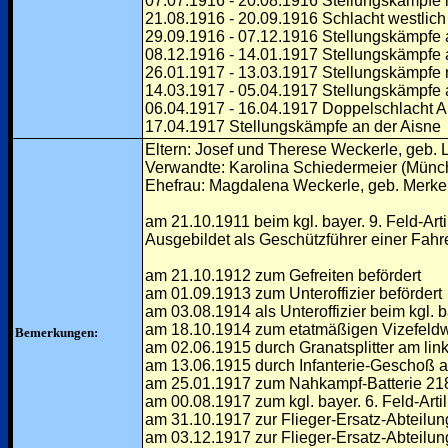
07.07.1916 - 20.08.1916 Stellungskämpfe i
21.08.1916 - 20.09.1916 Schlacht westli
29.09.1916 - 07.12.1916 Stellungskämpfe 
08.12.1916 - 14.01.1917 Stellungskämpfe
26.01.1917 - 13.03.1917 Stellungskämpfe
14.03.1917 - 05.04.1917 Stellungskämpfe 
06.04.1917 - 16.04.1917 Doppelschlacht
17.04.1917 Stellungskämpfe an der Aisne
Eltern: Josef und Therese Weckerle, geb. 
Verwandte: Karolina Schiedermeier (Mün
Ehefrau: Magdalena Weckerle, geb. Merke
am 21.10.1911 beim kgl. bayer. 9. Feld-Artil
Ausgebildet als Geschützführer einer Fahr
am 21.10.1912 zum Gefreiten befördert
am 01.09.1913 zum Unteroffizier befördert
am 03.08.1914 als Unteroffizier beim kgl. b
am 18.10.1914 zum etatmäßigen Vizefeldw
Bemerkungen:
am 02.06.1915 durch Granatsplitter am lin
am 13.06.1915 durch Infanterie-Geschoß a
am 25.01.1917 zum Nahkampf-Batterie 21
am 00.08.1917 zum kgl. bayer. 6. Feld-Artil
am 31.10.1917 zur Flieger-Ersatz-Abteilun
am 03.12.1917 zur Flieger-Ersatz-Abteilung 