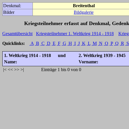
Denkmal:
Breitenthal
Bilder
Bildgalerie
Kriegsteilnehmer erfasst auf Denkmal, Gedenk
Gesamtübersicht
Kriegsteilnehmer 1. Weltkrieg 1914 - 1918
Krieg
Quicklinks:
A
B
C
D
E
F
G
H
I
J
K
L
M
N
O
P
Q
R
S
1. Weltkrieg 1914 - 1918 und
2. Weltkrieg 1939 - 1945
Name:
Vorname:
|<
<<
>>
>|
Einträge 1 bis 0 von 0