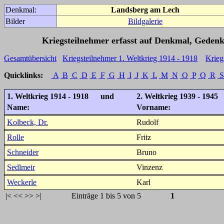
Denkmal:
Landsberg am Lech
Bilder
Bildgalerie
Kriegsteilnehmer erfasst auf Denkmal, Gedenk
Gesamtübersicht
Kriegsteilnehmer 1. Weltkrieg 1914 - 1918
Krieg
Quicklinks:
A
B
C
D
E
F
G
H
I
J
K
L
M
N
O
P
Q
R
S
1. Weltkrieg 1914 - 1918 und
2. Weltkrieg 1939 - 1945
Name:
Vorname:
Kolbeck, Dr.
Rudolf
Rolle
Fritz
Schneider
Bruno
Sedlmeir
Vinzenz
Weckerle
Karl
|<
<<
>>
>|
Einträge 1 bis 5 von 5
1