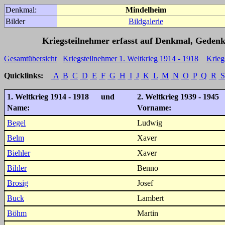
Denkmal:
Mindelheim
Bilder
Bildgalerie
Kriegsteilnehmer erfasst auf Denkmal, Gedenk
Gesamtübersicht
Kriegsteilnehmer 1. Weltkrieg 1914 - 1918
Krieg
Quicklinks:
A
B
C
D
E
F
G
H
I
J
K
L
M
N
O
P
Q
R
S
1. Weltkrieg 1914 - 1918 und
2. Weltkrieg 1939 - 1945
Name:
Vorname:
Begel
Ludwig
Belm
Xaver
Biehler
Xaver
Bihler
Benno
Brosig
Josef
Buck
Lambert
Böhm
Martin