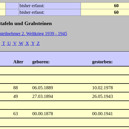
bisher erfasst:
60
bisher erfasst:
60
tafeln und Grabsteinen
steilnehmer 2. Weltkrieg 1939 - 1945
T
U
V
W
X
Y
Z
Alter
geboren:
gestorben:
88
06.05.1889
10.02.1978
49
27.03.1894
26.05.1943
63
00.00.1878
00.00.1941