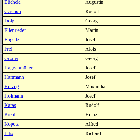
Büchele
Augustin
Czichon
Rudolf
Dolp
Georg
Ellenrieder
Martin
Engstle
Josef
Frei
Alois
Gröner
Georg
Haggenmüller
Josef
Hartmann
Josef
Herzog
Maximilian
Hofmann
Josef
Karas
Rudolf
Kiehl
Heinz
Kopetz
Alfred
Lihs
Richard