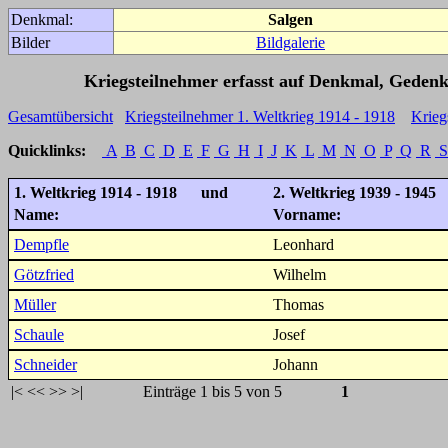
Denkmal:
Salgen
Bilder
Bildgalerie
Kriegsteilnehmer erfasst auf Denkmal, Gedenk
Gesamtübersicht
Kriegsteilnehmer 1. Weltkrieg 1914 - 1918
Krieg
Quicklinks:
A
B
C
D
E
F
G
H
I
J
K
L
M
N
O
P
Q
R
S
1. Weltkrieg 1914 - 1918 und
2. Weltkrieg 1939 - 1945
Name:
Vorname:
Dempfle
Leonhard
Götzfried
Wilhelm
Müller
Thomas
Schaule
Josef
Schneider
Johann
|<
<<
>>
>|
Einträge 1 bis 5 von 5
1