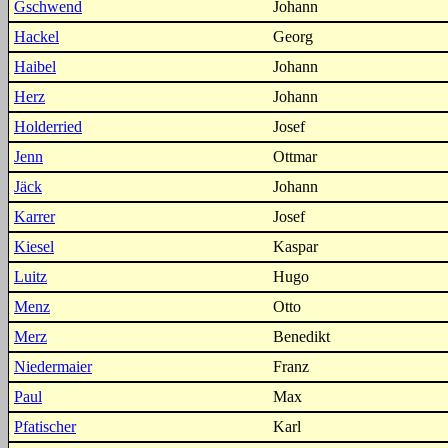
Gschwend
Johann
Hackel
Georg
Haibel
Johann
Herz
Johann
Holderried
Josef
Jenn
Ottmar
Jäck
Johann
Karrer
Josef
Kiesel
Kaspar
Luitz
Hugo
Menz
Otto
Merz
Benedikt
Niedermaier
Franz
Paul
Max
Pfatischer
Karl