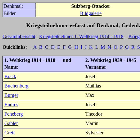
Denkmal:
Sulzberg-Ottacker
Bilder
Bildgalerie
Kriegsteilnehmer erfasst auf Denkmal, Gedenk
Gesamtübersicht
Kriegsteilnehmer 1. Weltkrieg 1914 - 1918
Krieg
Quicklinks:
A
B
C
D
E
F
G
H
I
J
K
L
M
N
O
P
Q
R
S
1. Weltkrieg 1914 - 1918 und
2. Weltkrieg 1939 - 1945
Name:
Vorname:
Brack
Josef
Buchenberg
Mathias
Burger
Max
Endres
Josef
Feneberg
Theodor
Gabler
Martin
Greif
Sylvester