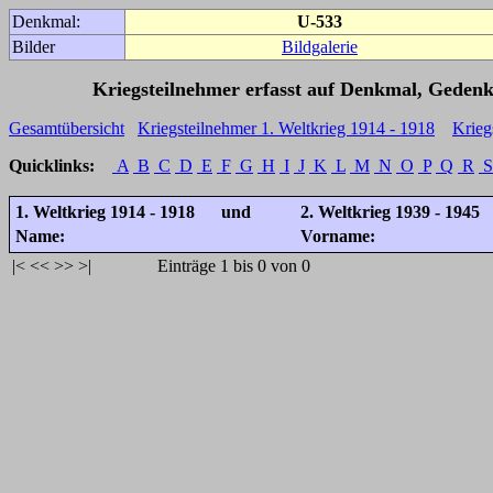
Denkmal:
U-533
Bilder
Bildgalerie
Kriegsteilnehmer erfasst auf Denkmal, Gedenk
Gesamtübersicht
Kriegsteilnehmer 1. Weltkrieg 1914 - 1918
Krieg
Quicklinks:
A
B
C
D
E
F
G
H
I
J
K
L
M
N
O
P
Q
R
S
1. Weltkrieg 1914 - 1918 und
2. Weltkrieg 1939 - 1945
Name:
Vorname:
|<
<<
>>
>|
Einträge 1 bis 0 von 0