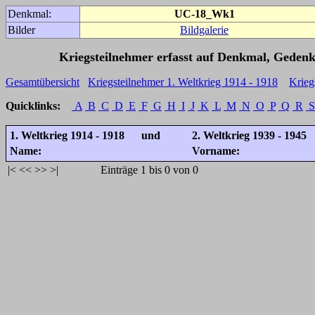
Denkmal:
UC-18_Wk1
Bilder
Bildgalerie
Kriegsteilnehmer erfasst auf Denkmal, Gedenk
Gesamtübersicht
Kriegsteilnehmer 1. Weltkrieg 1914 - 1918
Krieg
Quicklinks:
A
B
C
D
E
F
G
H
I
J
K
L
M
N
O
P
Q
R
S
1. Weltkrieg 1914 - 1918 und
2. Weltkrieg 1939 - 1945
Name:
Vorname:
|<
<<
>>
>|
Einträge 1 bis 0 von 0