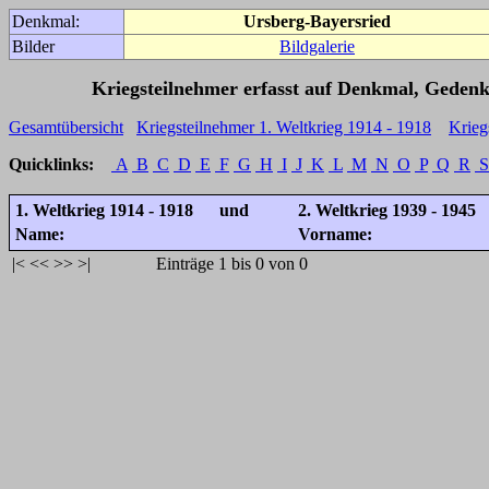
Denkmal:
Ursberg-Bayersried
Bilder
Bildgalerie
Kriegsteilnehmer erfasst auf Denkmal, Gedenk
Gesamtübersicht
Kriegsteilnehmer 1. Weltkrieg 1914 - 1918
Krieg
Quicklinks:
A
B
C
D
E
F
G
H
I
J
K
L
M
N
O
P
Q
R
S
1. Weltkrieg 1914 - 1918 und
2. Weltkrieg 1939 - 1945
Name:
Vorname:
|<
<<
>>
>|
Einträge 1 bis 0 von 0