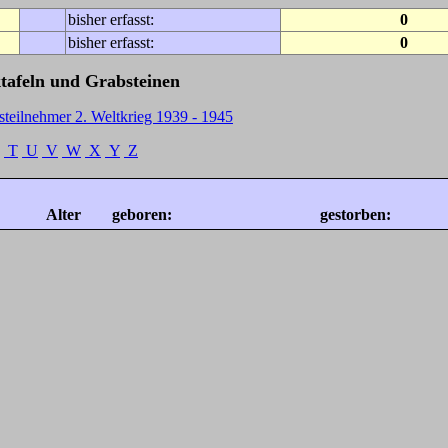
bisher erfasst:
0
bisher erfasst:
0
tafeln und Grabsteinen
steilnehmer 2. Weltkrieg 1939 - 1945
T
U
V
W
X
Y
Z
Alter
geboren:
gestorben: