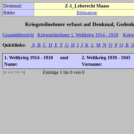
Denkmal:
Z-1_Leberecht Maass
Bilder
Bildgalerie
Kriegsteilnehmer erfasst auf Denkmal, Gedenk
Gesamtübersicht
Kriegsteilnehmer 1. Weltkrieg 1914 - 1918
Krieg
Quicklinks:
A
B
C
D
E
F
G
H
I
J
K
L
M
N
O
P
Q
R
S
1. Weltkrieg 1914 - 1918 und
2. Weltkrieg 1939 - 1945
Name:
Vorname:
|<
<<
>>
>|
Einträge 1 bis 0 von 0