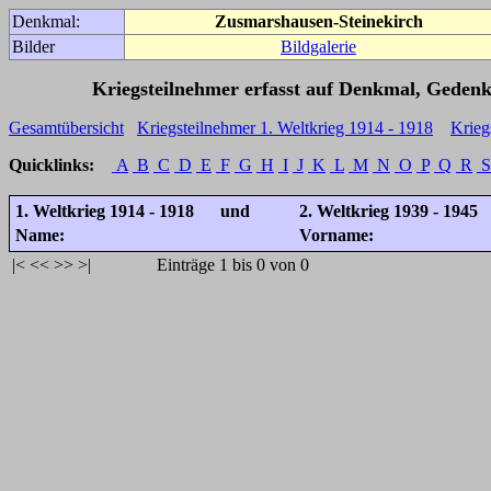
Denkmal:
Zusmarshausen-Steinekirch
Bilder
Bildgalerie
Kriegsteilnehmer erfasst auf Denkmal, Gedenk
Gesamtübersicht
Kriegsteilnehmer 1. Weltkrieg 1914 - 1918
Krieg
Quicklinks:
A
B
C
D
E
F
G
H
I
J
K
L
M
N
O
P
Q
R
S
1. Weltkrieg 1914 - 1918 und
2. Weltkrieg 1939 - 1945
Name:
Vorname:
|<
<<
>>
>|
Einträge 1 bis 0 von 0