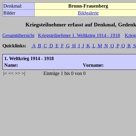
Denkmal:
Brunn-Frauenberg
Bilder
Bildgalerie
Kriegsteilnehmer erfasst auf Denkmal, Gedenk
Gesamtübersicht
Kriegsteilnehmer 1. Weltkrieg 1914 - 1918
Krieg
Quicklinks:
A
B
C
D
E
F
G
H
I
J
K
L
M
N
O
P
Q
R
S
1. Weltkrieg 1914 - 1918
Name:
Vorname:
|<
<<
>>
>|
Einträge 1 bis 0 von 0