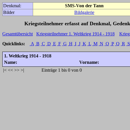
Denkmal:
SMS-Von der Tann
Bilder
Bildgalerie
Kriegsteilnehmer erfasst auf Denkmal, Gedenk
Gesamtübersicht
Kriegsteilnehmer 1. Weltkrieg 1914 - 1918
Krieg
Quicklinks:
A
B
C
D
E
F
G
H
I
J
K
L
M
N
O
P
Q
R
S
1. Weltkrieg 1914 - 1918
Name:
Vorname:
|<
<<
>>
>|
Einträge 1 bis 0 von 0