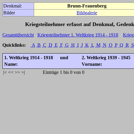
Denkmal:
Brunn-Frauenberg
Bilder
Bildgalerie
Kriegsteilnehmer erfasst auf Denkmal, Gedenk
Gesamtübersicht
Kriegsteilnehmer 1. Weltkrieg 1914 - 1918
Krieg
Quicklinks:
A
B
C
D
E
F
G
H
I
J
K
L
M
N
O
P
Q
R
S
1. Weltkrieg 1914 - 1918 und
2. Weltkrieg 1939 - 1945
Name:
Vorname:
|<
<<
>>
>|
Einträge 1 bis 0 von 0