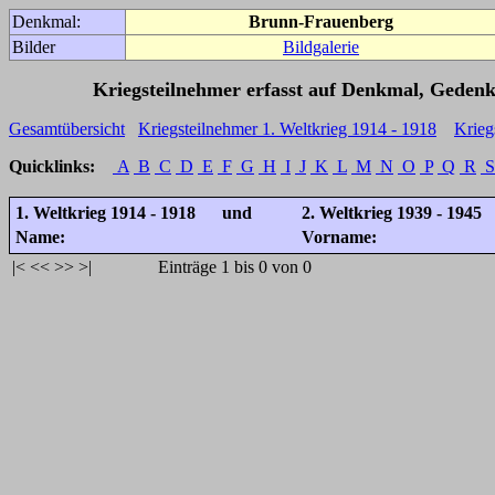
Denkmal:
Brunn-Frauenberg
Bilder
Bildgalerie
Kriegsteilnehmer erfasst auf Denkmal, Gedenk
Gesamtübersicht
Kriegsteilnehmer 1. Weltkrieg 1914 - 1918
Krieg
Quicklinks:
A
B
C
D
E
F
G
H
I
J
K
L
M
N
O
P
Q
R
S
1. Weltkrieg 1914 - 1918 und
2. Weltkrieg 1939 - 1945
Name:
Vorname:
|<
<<
>>
>|
Einträge 1 bis 0 von 0