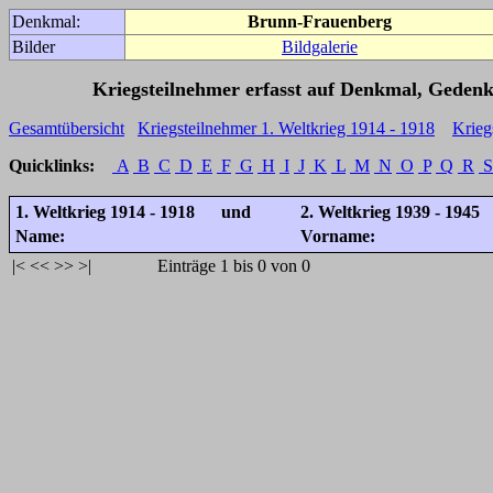
Denkmal:
Brunn-Frauenberg
Bilder
Bildgalerie
Kriegsteilnehmer erfasst auf Denkmal, Gedenk
Gesamtübersicht
Kriegsteilnehmer 1. Weltkrieg 1914 - 1918
Krieg
Quicklinks:
A
B
C
D
E
F
G
H
I
J
K
L
M
N
O
P
Q
R
S
1. Weltkrieg 1914 - 1918 und
2. Weltkrieg 1939 - 1945
Name:
Vorname:
|<
<<
>>
>|
Einträge 1 bis 0 von 0