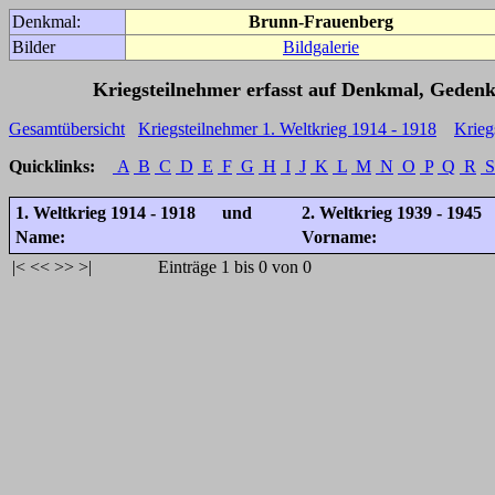
Denkmal:
Brunn-Frauenberg
Bilder
Bildgalerie
Kriegsteilnehmer erfasst auf Denkmal, Gedenk
Gesamtübersicht
Kriegsteilnehmer 1. Weltkrieg 1914 - 1918
Krieg
Quicklinks:
A
B
C
D
E
F
G
H
I
J
K
L
M
N
O
P
Q
R
S
1. Weltkrieg 1914 - 1918 und
2. Weltkrieg 1939 - 1945
Name:
Vorname:
|<
<<
>>
>|
Einträge 1 bis 0 von 0