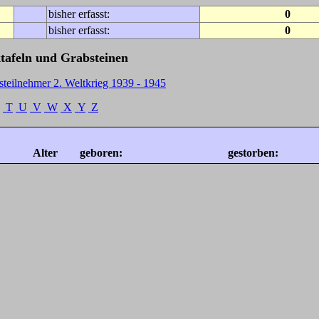
bisher erfasst:
0
bisher erfasst:
0
tafeln und Grabsteinen
steilnehmer 2. Weltkrieg 1939 - 1945
T
U
V
W
X
Y
Z
Alter
geboren:
gestorben: