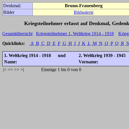
Denkmal:
Brunn-Frauenberg
Bilder
Bildgalerie
Kriegsteilnehmer erfasst auf Denkmal, Gedenk
Gesamtübersicht
Kriegsteilnehmer 1. Weltkrieg 1914 - 1918
Krieg
Quicklinks:
A
B
C
D
E
F
G
H
I
J
K
L
M
N
O
P
Q
R
S
1. Weltkrieg 1914 - 1918 und
2. Weltkrieg 1939 - 1945
Name:
Vorname:
|<
<<
>>
>|
Einträge 1 bis 0 von 0