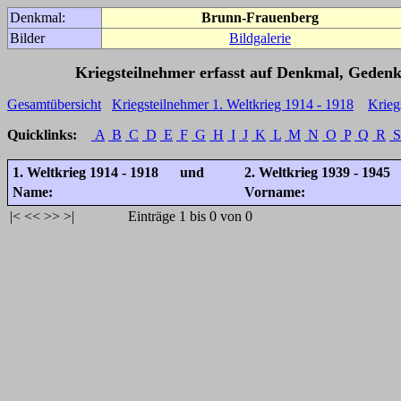
Denkmal:
Brunn-Frauenberg
Bilder
Bildgalerie
Kriegsteilnehmer erfasst auf Denkmal, Gedenk
Gesamtübersicht
Kriegsteilnehmer 1. Weltkrieg 1914 - 1918
Krieg
Quicklinks:
A
B
C
D
E
F
G
H
I
J
K
L
M
N
O
P
Q
R
S
1. Weltkrieg 1914 - 1918 und
2. Weltkrieg 1939 - 1945
Name:
Vorname:
|<
<<
>>
>|
Einträge 1 bis 0 von 0