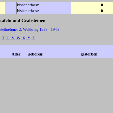
bisher erfasst:
0
bisher erfasst:
0
tafeln und Grabsteinen
steilnehmer 2. Weltkrieg 1939 - 1945
T
U
V
W
X
Y
Z
Alter
geboren:
gestorben: