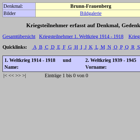
Denkmal:
Brunn-Frauenberg
Bilder
Bildgalerie
Kriegsteilnehmer erfasst auf Denkmal, Gedenk
Gesamtübersicht
Kriegsteilnehmer 1. Weltkrieg 1914 - 1918
Krieg
Quicklinks:
A
B
C
D
E
F
G
H
I
J
K
L
M
N
O
P
Q
R
S
1. Weltkrieg 1914 - 1918 und
2. Weltkrieg 1939 - 1945
Name:
Vorname:
|<
<<
>>
>|
Einträge 1 bis 0 von 0