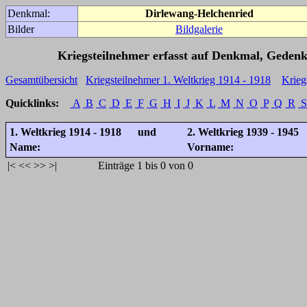
Denkmal:
Dirlewang-Helchenried
Bilder
Bildgalerie
Kriegsteilnehmer erfasst auf Denkmal, Gedenk
Gesamtübersicht
Kriegsteilnehmer 1. Weltkrieg 1914 - 1918
Krieg
Quicklinks:
A
B
C
D
E
F
G
H
I
J
K
L
M
N
O
P
Q
R
S
1. Weltkrieg 1914 - 1918 und
2. Weltkrieg 1939 - 1945
Name:
Vorname:
|<
<<
>>
>|
Einträge 1 bis 0 von 0