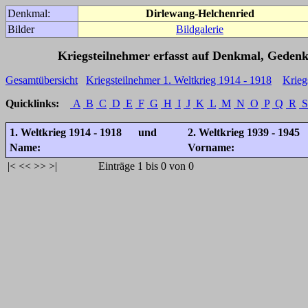
Denkmal:
Dirlewang-Helchenried
Bilder
Bildgalerie
Kriegsteilnehmer erfasst auf Denkmal, Gedenk
Gesamtübersicht
Kriegsteilnehmer 1. Weltkrieg 1914 - 1918
Krieg
Quicklinks:
A
B
C
D
E
F
G
H
I
J
K
L
M
N
O
P
Q
R
S
1. Weltkrieg 1914 - 1918 und
2. Weltkrieg 1939 - 1945
Name:
Vorname:
|<
<<
>>
>|
Einträge 1 bis 0 von 0