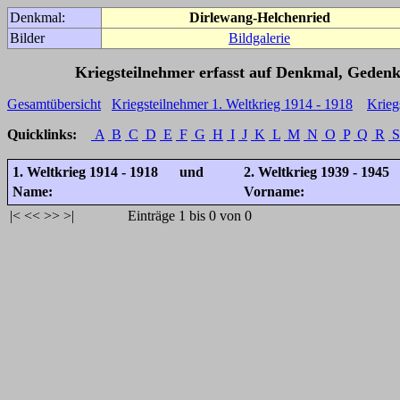
Denkmal:
Dirlewang-Helchenried
Bilder
Bildgalerie
Kriegsteilnehmer erfasst auf Denkmal, Gedenk
Gesamtübersicht
Kriegsteilnehmer 1. Weltkrieg 1914 - 1918
Krieg
Quicklinks:
A
B
C
D
E
F
G
H
I
J
K
L
M
N
O
P
Q
R
S
1. Weltkrieg 1914 - 1918 und
2. Weltkrieg 1939 - 1945
Name:
Vorname:
|<
<<
>>
>|
Einträge 1 bis 0 von 0