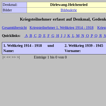
Denkmal:
Dirlewang-Helchenried
Bilder
Bildgalerie
Kriegsteilnehmer erfasst auf Denkmal, Gedenk
Gesamtübersicht
Kriegsteilnehmer 1. Weltkrieg 1914 - 1918
Krieg
Quicklinks:
A
B
C
D
E
F
G
H
I
J
K
L
M
N
O
P
Q
R
S
1. Weltkrieg 1914 - 1918 und
2. Weltkrieg 1939 - 1945
Name:
Vorname:
|<
<<
>>
>|
Einträge 1 bis 0 von 0