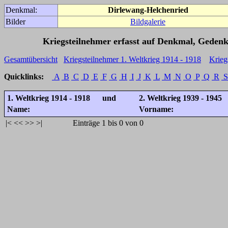
Denkmal:
Dirlewang-Helchenried
Bilder
Bildgalerie
Kriegsteilnehmer erfasst auf Denkmal, Gedenk
Gesamtübersicht
Kriegsteilnehmer 1. Weltkrieg 1914 - 1918
Krieg
Quicklinks:
A
B
C
D
E
F
G
H
I
J
K
L
M
N
O
P
Q
R
S
1. Weltkrieg 1914 - 1918 und
2. Weltkrieg 1939 - 1945
Name:
Vorname:
|<
<<
>>
>|
Einträge 1 bis 0 von 0