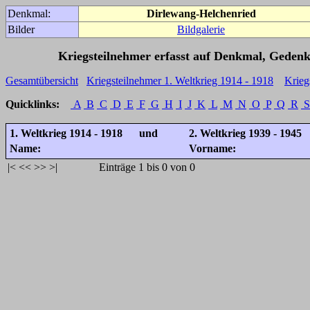
Denkmal:
Dirlewang-Helchenried
Bilder
Bildgalerie
Kriegsteilnehmer erfasst auf Denkmal, Gedenk
Gesamtübersicht
Kriegsteilnehmer 1. Weltkrieg 1914 - 1918
Krieg
Quicklinks:
A
B
C
D
E
F
G
H
I
J
K
L
M
N
O
P
Q
R
S
1. Weltkrieg 1914 - 1918 und
2. Weltkrieg 1939 - 1945
Name:
Vorname:
|<
<<
>>
>|
Einträge 1 bis 0 von 0