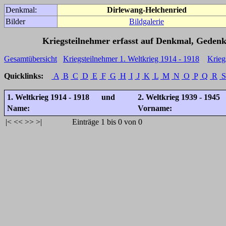
Denkmal:
Dirlewang-Helchenried
Bilder
Bildgalerie
Kriegsteilnehmer erfasst auf Denkmal, Gedenk
Gesamtübersicht
Kriegsteilnehmer 1. Weltkrieg 1914 - 1918
Krieg
Quicklinks:
A
B
C
D
E
F
G
H
I
J
K
L
M
N
O
P
Q
R
S
1. Weltkrieg 1914 - 1918 und
2. Weltkrieg 1939 - 1945
Name:
Vorname:
|<
<<
>>
>|
Einträge 1 bis 0 von 0