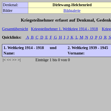
Denkmal:
Dirlewang-Helchenried
Bilder
Bildgalerie
Kriegsteilnehmer erfasst auf Denkmal, Gedenk
Gesamtübersicht
Kriegsteilnehmer 1. Weltkrieg 1914 - 1918
Krieg
Quicklinks:
A
B
C
D
E
F
G
H
I
J
K
L
M
N
O
P
Q
R
S
1. Weltkrieg 1914 - 1918 und
2. Weltkrieg 1939 - 1945
Name:
Vorname:
|<
<<
>>
>|
Einträge 1 bis 0 von 0