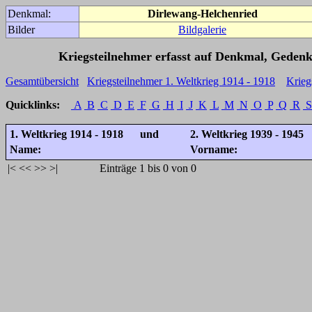
Denkmal:
Dirlewang-Helchenried
Bilder
Bildgalerie
Kriegsteilnehmer erfasst auf Denkmal, Gedenk
Gesamtübersicht
Kriegsteilnehmer 1. Weltkrieg 1914 - 1918
Krieg
Quicklinks:
A
B
C
D
E
F
G
H
I
J
K
L
M
N
O
P
Q
R
S
1. Weltkrieg 1914 - 1918 und
2. Weltkrieg 1939 - 1945
Name:
Vorname:
|<
<<
>>
>|
Einträge 1 bis 0 von 0