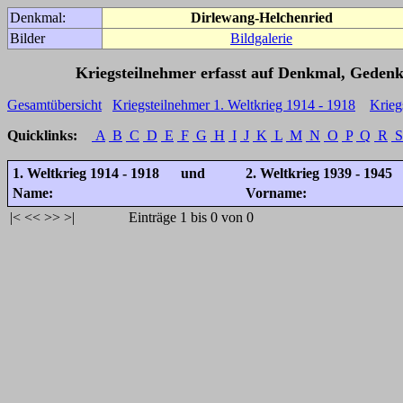
Denkmal:
Dirlewang-Helchenried
Bilder
Bildgalerie
Kriegsteilnehmer erfasst auf Denkmal, Gedenk
Gesamtübersicht
Kriegsteilnehmer 1. Weltkrieg 1914 - 1918
Krieg
Quicklinks:
A
B
C
D
E
F
G
H
I
J
K
L
M
N
O
P
Q
R
S
1. Weltkrieg 1914 - 1918 und
2. Weltkrieg 1939 - 1945
Name:
Vorname:
|<
<<
>>
>|
Einträge 1 bis 0 von 0