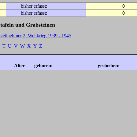
bisher erfasst:
0
bisher erfasst:
0
tafeln und Grabsteinen
steilnehmer 2. Weltkrieg 1939 - 1945
T
U
V
W
X
Y
Z
Alter
geboren:
gestorben: