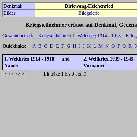
Denkmal:
Dirlewang-Helchenried
Bilder
Bildgalerie
Kriegsteilnehmer erfasst auf Denkmal, Gedenk
Gesamtübersicht
Kriegsteilnehmer 1. Weltkrieg 1914 - 1918
Krieg
Quicklinks:
A
B
C
D
E
F
G
H
I
J
K
L
M
N
O
P
Q
R
S
1. Weltkrieg 1914 - 1918 und
2. Weltkrieg 1939 - 1945
Name:
Vorname:
|<
<<
>>
>|
Einträge 1 bis 0 von 0