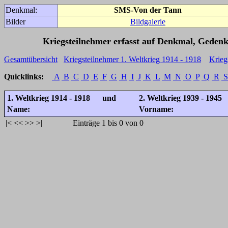
Denkmal:
SMS-Von der Tann
Bilder
Bildgalerie
Kriegsteilnehmer erfasst auf Denkmal, Gedenk
Gesamtübersicht
Kriegsteilnehmer 1. Weltkrieg 1914 - 1918
Krieg
Quicklinks:
A
B
C
D
E
F
G
H
I
J
K
L
M
N
O
P
Q
R
S
1. Weltkrieg 1914 - 1918 und
2. Weltkrieg 1939 - 1945
Name:
Vorname:
|<
<<
>>
>|
Einträge 1 bis 0 von 0