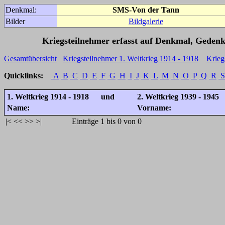
Denkmal:
SMS-Von der Tann
Bilder
Bildgalerie
Kriegsteilnehmer erfasst auf Denkmal, Gedenk
Gesamtübersicht
Kriegsteilnehmer 1. Weltkrieg 1914 - 1918
Krieg
Quicklinks:
A
B
C
D
E
F
G
H
I
J
K
L
M
N
O
P
Q
R
S
1. Weltkrieg 1914 - 1918 und
2. Weltkrieg 1939 - 1945
Name:
Vorname:
|<
<<
>>
>|
Einträge 1 bis 0 von 0