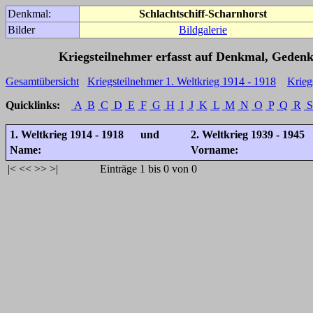
Denkmal:
Schlachtschiff-Scharnhorst
Bilder
Bildgalerie
Kriegsteilnehmer erfasst auf Denkmal, Gedenk
Gesamtübersicht
Kriegsteilnehmer 1. Weltkrieg 1914 - 1918
Krieg
Quicklinks:
A
B
C
D
E
F
G
H
I
J
K
L
M
N
O
P
Q
R
S
1. Weltkrieg 1914 - 1918 und
2. Weltkrieg 1939 - 1945
Name:
Vorname:
|<
<<
>>
>|
Einträge 1 bis 0 von 0