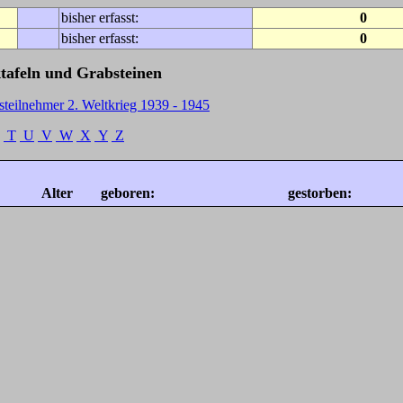
bisher erfasst:
0
bisher erfasst:
0
tafeln und Grabsteinen
steilnehmer 2. Weltkrieg 1939 - 1945
T
U
V
W
X
Y
Z
Alter
geboren:
gestorben: