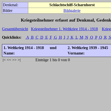
Denkmal:
Schlachtschiff-Scharnhorst
Bilder
Bildgalerie
Kriegsteilnehmer erfasst auf Denkmal, Gedenk
Gesamtübersicht
Kriegsteilnehmer 1. Weltkrieg 1914 - 1918
Krieg
Quicklinks:
A
B
C
D
E
F
G
H
I
J
K
L
M
N
O
P
Q
R
S
1. Weltkrieg 1914 - 1918 und
2. Weltkrieg 1939 - 1945
Name:
Vorname:
|<
<<
>>
>|
Einträge 1 bis 0 von 0