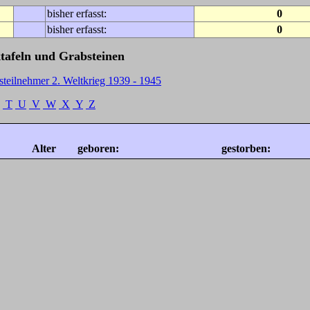
bisher erfasst:
0
bisher erfasst:
0
tafeln und Grabsteinen
steilnehmer 2. Weltkrieg 1939 - 1945
T
U
V
W
X
Y
Z
Alter
geboren:
gestorben: