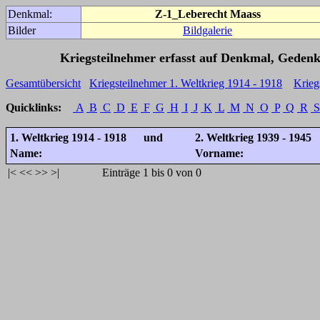
Denkmal:
Z-1_Leberecht Maass
Bilder
Bildgalerie
Kriegsteilnehmer erfasst auf Denkmal, Gedenk
Gesamtübersicht
Kriegsteilnehmer 1. Weltkrieg 1914 - 1918
Krieg
Quicklinks:
A
B
C
D
E
F
G
H
I
J
K
L
M
N
O
P
Q
R
S
1. Weltkrieg 1914 - 1918 und
2. Weltkrieg 1939 - 1945
Name:
Vorname:
|<
<<
>>
>|
Einträge 1 bis 0 von 0