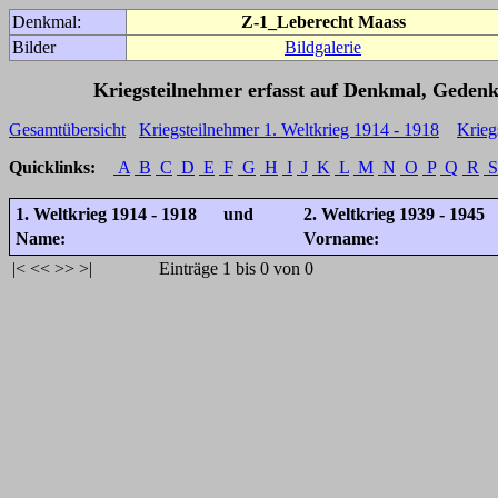
Denkmal:
Z-1_Leberecht Maass
Bilder
Bildgalerie
Kriegsteilnehmer erfasst auf Denkmal, Gedenk
Gesamtübersicht
Kriegsteilnehmer 1. Weltkrieg 1914 - 1918
Krieg
Quicklinks:
A
B
C
D
E
F
G
H
I
J
K
L
M
N
O
P
Q
R
S
1. Weltkrieg 1914 - 1918 und
2. Weltkrieg 1939 - 1945
Name:
Vorname:
|<
<<
>>
>|
Einträge 1 bis 0 von 0